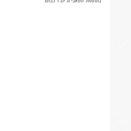
בתוספת: ווסאבי וג‘ינג‘ר כבוש.